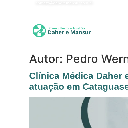
contato@daheremansur.com.br
Autor:
Pedro Wer
Clínica Médica Daher 
atuação em Cataguas