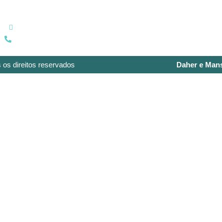
Contato:
contato@daheremansur.com.br
(15) 99739-2428
 os direitos reservados
Daher e Man