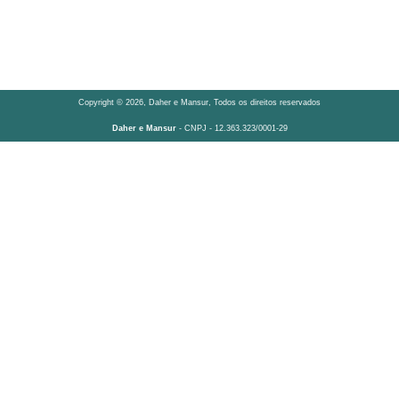
Copyright © 2026, Daher e Mansur, Todos os direitos reservados
Daher e Mansur
- CNPJ - 12.363.323/0001-29