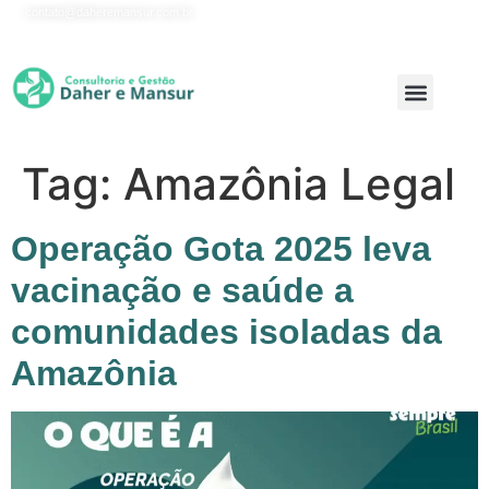
contato@daheremansur.com.br
Onde Atuamos
Tag:
Amazônia Legal
Operação Gota 2025 leva
vacinação e saúde a
comunidades isoladas da
Amazônia