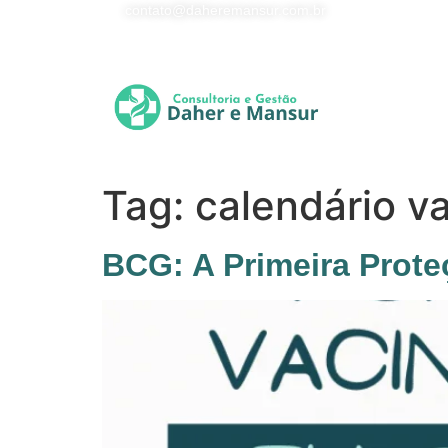
contato@daheremansur.com.br
Tag:
calendário va
BCG: A Primeira Prote