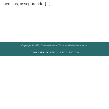
médicas, assegurando […]
Copyright © 2026, Daher e Mansur, Todos os direitos reservados
Daher e Mansur
- CNPJ - 12.363.323/0001-29