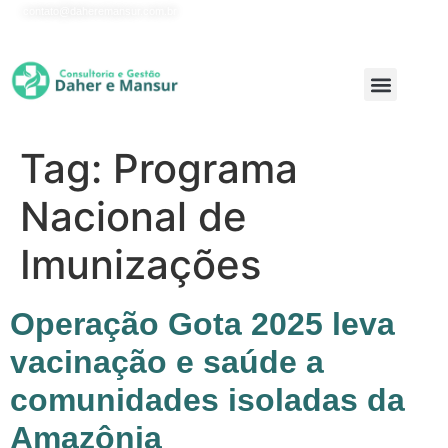
contato@daheremansur.com.br
Onde Atuamos
Tag:
Programa
Nacional de
Imunizações
Operação Gota 2025 leva
vacinação e saúde a
comunidades isoladas da
Amazônia