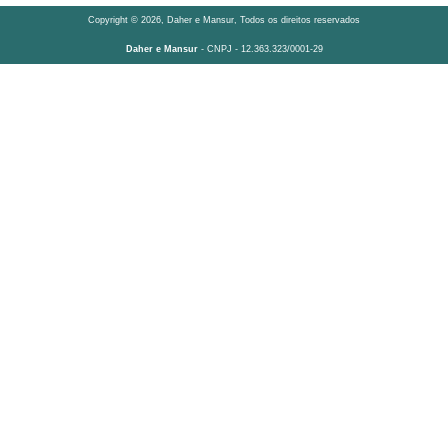
Copyright © 2026, Daher e Mansur, Todos os direitos reservados
Daher e Mansur
- CNPJ - 12.363.323/0001-29