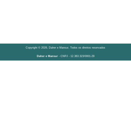
Copyright © 2026, Daher e Mansur, Todos os direitos reservados
Daher e Mansur
- CNPJ - 12.363.323/0001-29