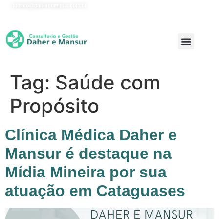
contato@daheremansur.com.br
Onde Atuamos
Tag:
Saúde com
Propósito
Clínica Médica Daher e
Mansur é destaque na
Mídia Mineira por sua
atuação em Cataguases