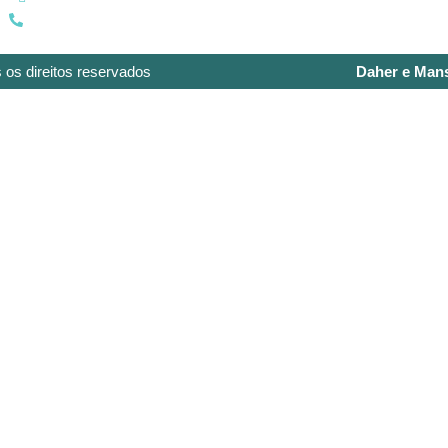
(15) 99739-2428
 os direitos reservados
Daher e Man