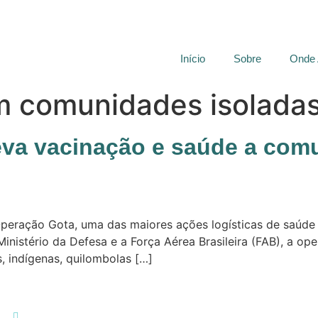
Início
Sobre
Onde
m comunidades isolada
eva vacinação e saúde a com
peração Gota, uma das maiores ações logísticas de saúde p
inistério da Defesa e a Força Aérea Brasileira (FAB), a o
, indígenas, quilombolas […]
Contato:
contato@daheremansur.com.br