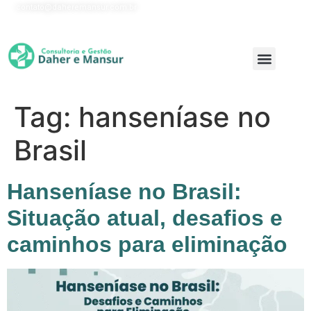
contato@daheremansur.com.br
Onde Atuamos
Tag:
hanseníase no
Brasil
Hanseníase no Brasil:
Situação atual, desafios e
caminhos para eliminação