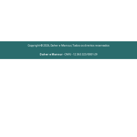
Copyright © 2026, Daher e Mansur, Todos os direitos reservados
Daher e Mansur
- CNPJ - 12.363.323/0001-29